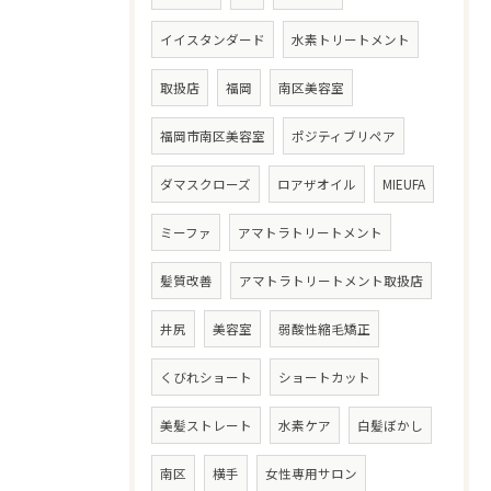
イイスタンダード
水素トリートメント
取扱店
福岡
南区美容室
福岡市南区美容室
ポジティブリペア
ダマスクローズ
ロアザオイル
MIEUFA
ミーファ
アマトラトリートメント
髪質改善
アマトラトリートメント取扱店
井尻
美容室
弱酸性縮毛矯正
くびれショート
ショートカット
美髪ストレート
水素ケア
白髪ぼかし
南区
横手
女性専用サロン