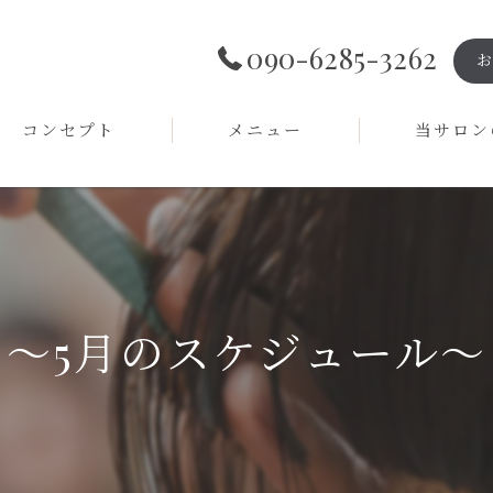
090-6285-3262
コンセプト
メニュー
当サロン
代表あいさつ
ギャラリー
縮毛矯正
よくある質問
カット
大人
～5月のスケジュール～
水素トリートメ
プライベートサ