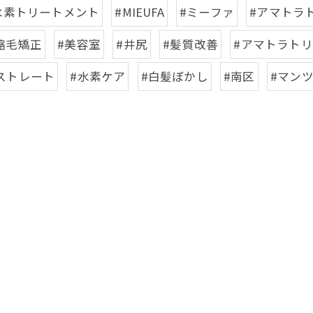
水素トリートメント
#MIEUFA
#ミーファ
#アマトラ
縮毛矯正
#美容室
#井尻
#髪質改善
#アマトラト
ストレート
#水素ケア
#白髪ぼかし
#南区
#マン