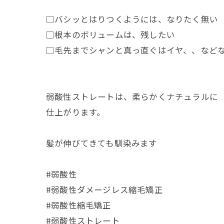
□バシッとはりつくようには、なりたく無い
□根本のボリュームは、残したい
□毛先までシャンと真っ直ぐはイヤ、、など
弱酸性ストレートは、柔らかくナチュラルに
仕上がります。
髪が伸びてきても馴染みます
#弱酸性
#弱酸性ダメージレス縮毛矯正
#弱酸性縮毛矯正
#弱酸性ストレート