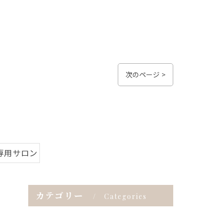
次のページ >
専用サロン
カテゴリー
Categories