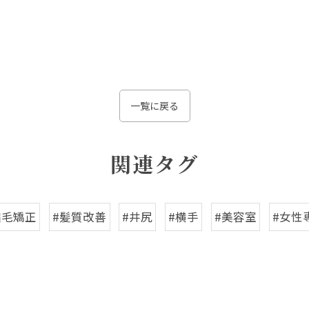
一覧に戻る
関連タグ
縮毛矯正
#髪質改善
#井尻
#横手
#美容室
#女性