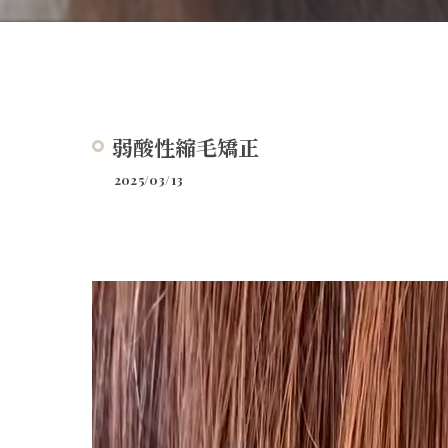
弱酸性縮毛矯正
2025/03/13