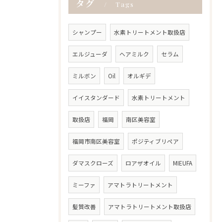
タグ
Tags
シャンプー
水素トリートメント取扱店
エルジューダ
ヘアミルク
セラム
ミルボン
Oil
オルギデ
イイスタンダード
水素トリートメント
取扱店
福岡
南区美容室
福岡市南区美容室
ポジティブリペア
ダマスクローズ
ロアザオイル
MIEUFA
ミーファ
アマトラトリートメント
髪質改善
アマトラトリートメント取扱店